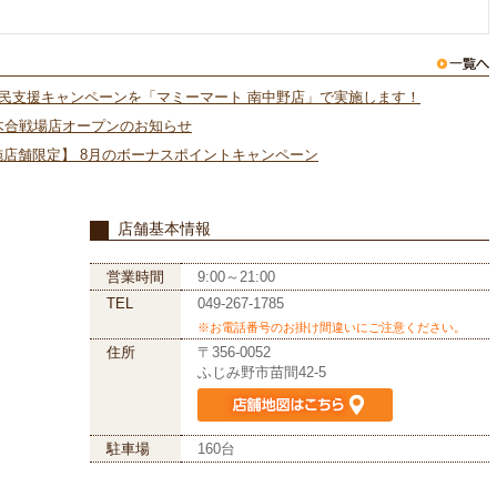
難民支援キャンペーンを「マミーマート 南中野店」で実施します！
木合戦場店オープンのお知らせ
施店舗限定】 8月のボーナスポイントキャンペーン
店舗基本情報
営業時間
9:00～21:00
TEL
049-267-1785
※お電話番号のお掛け間違いにご注意ください。
住所
〒356-0052
ふじみ野市苗間42-5
駐車場
160台