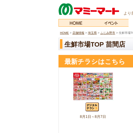
より
HOME
>
店舗情報
>
埼玉県
>
ふじみ野市
> 生鮮市場T
生鮮市場TOP 苗間店
最新チラシはこちら
8月1日～8月7日