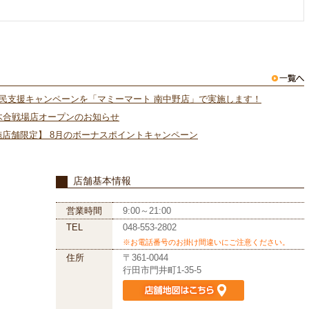
難民支援キャンペーンを「マミーマート 南中野店」で実施します！
木合戦場店オープンのお知らせ
施店舗限定】 8月のボーナスポイントキャンペーン
店舗基本情報
営業時間
9:00～21:00
TEL
048-553-2802
※お電話番号のお掛け間違いにご注意ください。
住所
〒361-0044
行田市門井町1-35-5