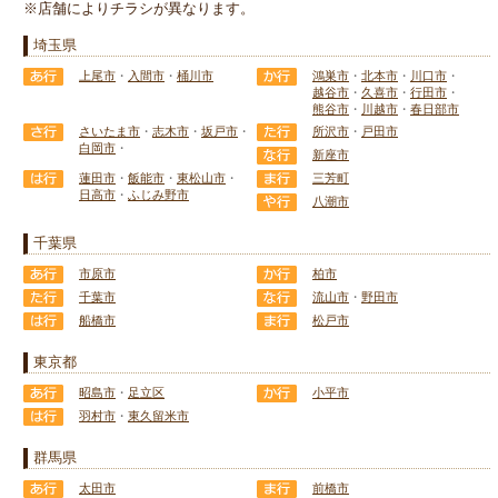
※店舗によりチラシが異なります。
埼玉県
上尾市
・
入間市
・
桶川市
鴻巣市
・
北本市
・
川口市
・
越谷市
・
久喜市
・
行田市
・
熊谷市
・
川越市
・
春日部市
さいたま市
・
志木市
・
坂戸市
・
所沢市
・
戸田市
白岡市
・
新座市
蓮田市
・
飯能市
・
東松山市
・
三芳町
日高市
・
ふじみ野市
八潮市
千葉県
市原市
柏市
千葉市
流山市
・
野田市
船橋市
松戸市
東京都
昭島市
・
足立区
小平市
羽村市
・
東久留米市
群馬県
太田市
前橋市