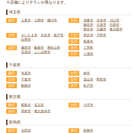
※店舗によりチラシが異なります。
埼玉県
上尾市
・
入間市
・
桶川市
鴻巣市
・
北本市
・
川口市
・
越谷市
・
久喜市
・
行田市
・
熊谷市
・
川越市
・
春日部市
さいたま市
・
志木市
・
坂戸市
・
所沢市
・
戸田市
白岡市
・
新座市
蓮田市
・
飯能市
・
東松山市
・
三芳町
日高市
・
ふじみ野市
八潮市
千葉県
市原市
柏市
千葉市
流山市
・
野田市
船橋市
松戸市
東京都
昭島市
・
足立区
小平市
羽村市
・
東久留米市
群馬県
太田市
前橋市