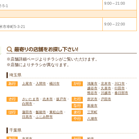
9:00～21:00
5-1
9:00～22:00
市幸町5-3-21
※店舗詳細ページよりチラシがご覧いただけます。
※店舗によりチラシが異なります。
埼玉県
上尾市
・
入間市
・
桶川市
鴻巣市
・
北本市
・
川口市
・
越谷市
・
久喜市
・
行田市
・
熊谷市
・
川越市
・
春日部市
さいたま市
・
志木市
・
坂戸市
・
所沢市
・
戸田市
白岡市
・
新座市
蓮田市
・
飯能市
・
東松山市
・
三芳町
日高市
・
ふじみ野市
八潮市
千葉県
市原市
柏市