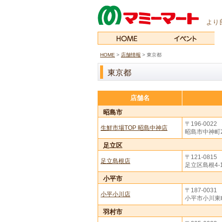
より
HOME
>
店舗情報
>
東京都
東京都
店舗名
昭島市
〒196-0022
生鮮市場TOP 昭島中神店
昭島市中神町2-
足立区
〒121-0815
足立島根店
足立区島根4-1
小平市
〒187-0031
小平小川店
小平市小川東町1
羽村市