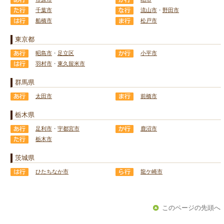
千葉市
流山市
・
野田市
船橋市
松戸市
東京都
昭島市
・
足立区
小平市
羽村市
・
東久留米市
群馬県
太田市
前橋市
栃木県
足利市
・
宇都宮市
鹿沼市
栃木市
茨城県
ひたちなか市
龍ケ崎市
このページの先頭へ